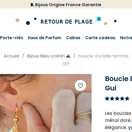
🧵 Bijoux Origine France Garantie
Porte-clés
Eaux de Parfum
Cabas
Carte cadeau
Notr
Accueil
Bijoux Bleu océan 🌊
boucle d'oreille femme
gui
Boucle 
Gui
Ajouter
à
votre
Les boucles
liste
métal doré, 
d'envies
élégance.
v