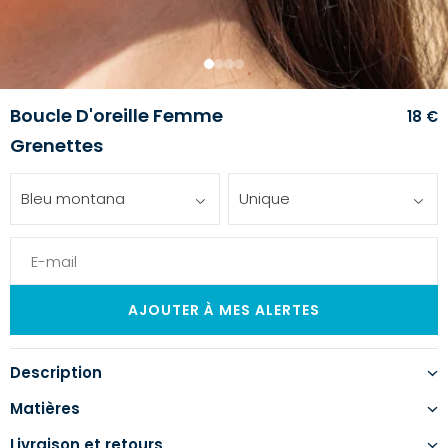
1
2
3
4
Boucle D'oreille Femme
18 €
Grenettes
Bleu montana
Unique
Description
Matières
Livraison et retours