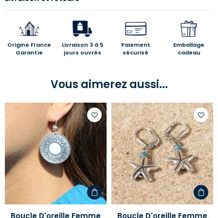
Origine France
Livraison 3 à 5
Paiement
Emballage
Garantie
jours ouvrés
sécurisé
cadeau
Vous aimerez aussi...
Ajouter
Ajoute
à
à
votre
votre
liste
liste
d'envies
d'envi
Boucle D'oreille Femme
Boucle D'oreille Femme