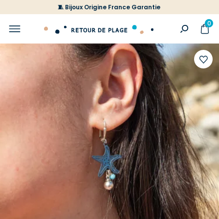
🧵 Bijoux Origine France Garantie
0
Ajoute
à
votre
liste
d'envi