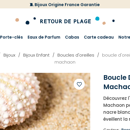
🧵 Bijoux Origine France Garantie
Porte-clés
Eaux de Parfum
Cabas
Carte cadeau
Notr
Bijoux
Bijoux Enfant
Boucles d'oreilles
boucle d'orei
machaon
Boucle D
Macha
Ajouter
Découvrez l
à
Machaon pou
votre
nacre blanch
liste
éveillent l
d'envies
Couleur :
Ros