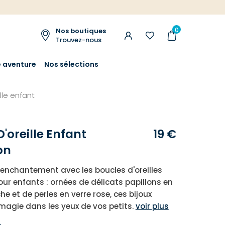
0
Nos boutiques
Trouvez-nous
e aventure
Nos sélections
lle enfant
'oreille Enfant
19 €
on
'enchantement avec les boucles d'oreilles
r enfants : ornées de délicats papillons en
e et de perles en verre rose, ces bijoux
a magie dans les yeux de vos petits.
voir plus
e