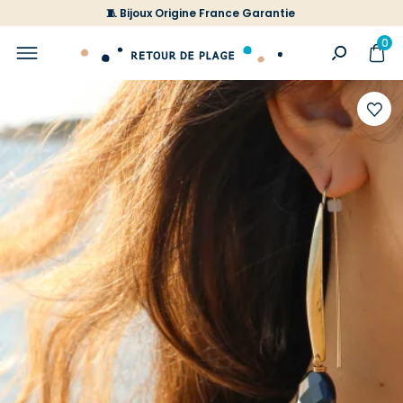
🧵 Bijoux Origine France Garantie
0
Ajoute
à
votre
liste
d'envi