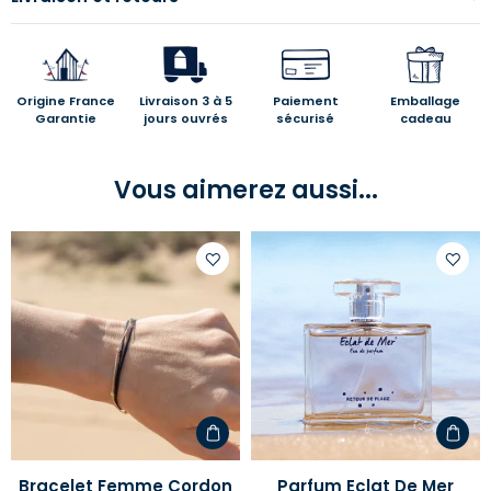
Origine France
Livraison 3 à 5
Paiement
Emballage
Garantie
jours ouvrés
sécurisé
cadeau
Vous aimerez aussi...
Ajouter
Ajoute
à
à
votre
votre
liste
liste
d'envies
d'envi
Bracelet Femme Cordon
Parfum Eclat De Mer