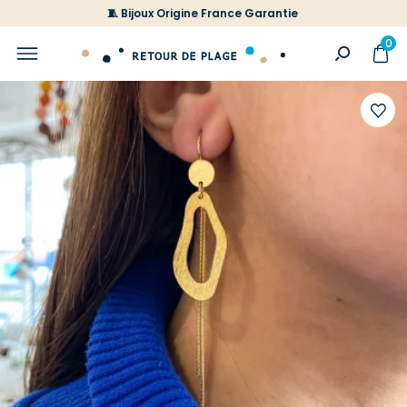
🧵 Bijoux Origine France Garantie
0
Ajoute
à
votre
liste
d'envi