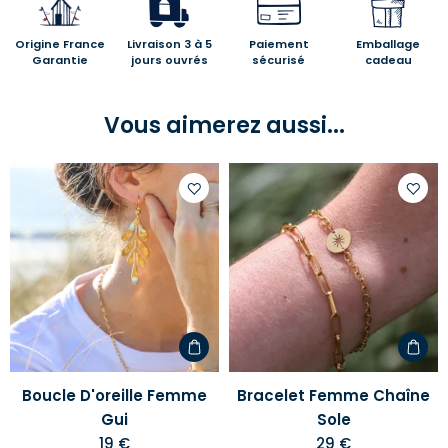
Origine France
Livraison 3 à 5
Paiement
Emballage
Garantie
jours ouvrés
sécurisé
cadeau
Vous aimerez aussi...
Ajouter
Ajoute
à
à
votre
votre
liste
liste
d'envies
d'envi
Boucle D'oreille Femme
Bracelet Femme Chaîne
Gui
Sole
19 €
29 €