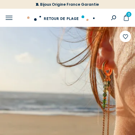
🧵 Bijoux Origine France Garantie
0
Ajoute
à
votre
liste
d'envi