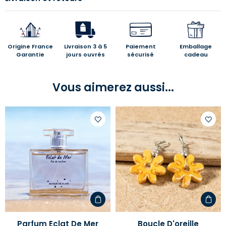
Origine France
Livraison 3 à 5
Paiement
Emballage
Garantie
jours ouvrés
sécurisé
cadeau
Vous aimerez aussi...
Ajouter
Ajoute
à
à
votre
votre
liste
liste
d'envies
d'envi
Parfum Eclat De Mer
Boucle D'oreille