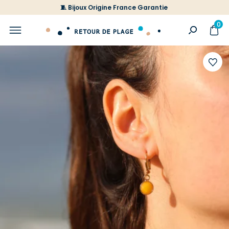
🧵 Bijoux Origine France Garantie
0
Ajoute
à
votre
liste
d'envi