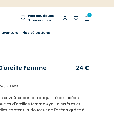
0
Nos boutiques
Trouvez-nous
e aventure
Nos sélections
D'oreille Femme
24 €
5
/
5
-
1
avis
s envoûter par la tranquillité de l'océan
ucles d'oreilles femme Aya : discrètes et
elles captent la douceur de l'océan grâce à