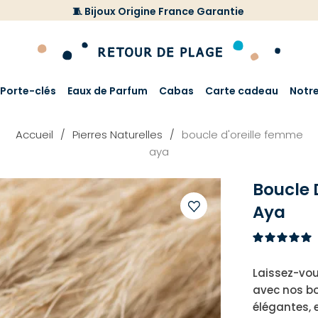
🧵 Bijoux Origine France Garantie
Porte-clés
Eaux de Parfum
Cabas
Carte cadeau
Notr
Accueil
Pierres Naturelles
boucle d'oreille femme
aya
Boucle 
Aya
Ajouter
à
votre
Laissez-vou
liste
avec nos bo
d'envies
élégantes, 