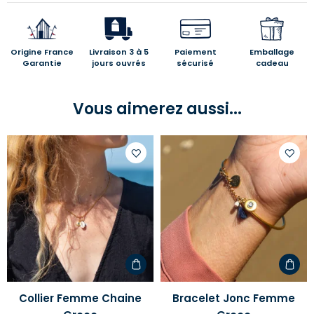
Origine France
Livraison 3 à 5
Paiement
Emballage
Garantie
jours ouvrés
sécurisé
cadeau
Vous aimerez aussi...
Ajouter
Ajoute
à
à
votre
votre
liste
liste
d'envies
d'envi
Collier Femme Chaine
Bracelet Jonc Femme