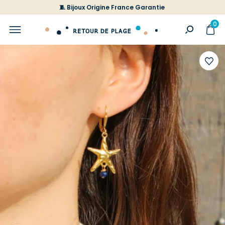
🧵 Bijoux Origine France Garantie
0
Ajoute
à
votre
liste
d'envi