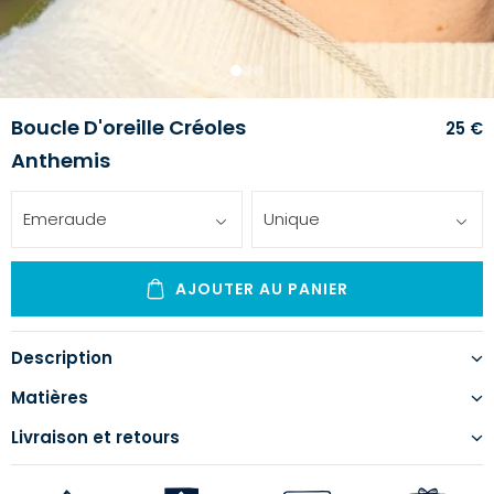
1
2
3
Boucle D'oreille Créoles
25 €
Anthemis
Emeraude
Unique
AJOUTER AU PANIER
Description
Matières
Livraison et retours