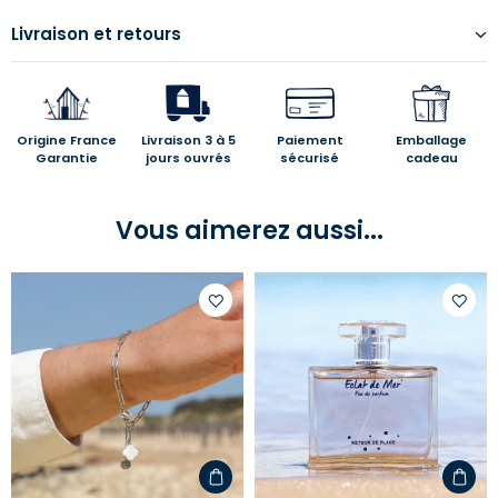
Livraison et retours
Origine France
Livraison 3 à 5
Paiement
Emballage
Garantie
jours ouvrés
sécurisé
cadeau
Vous aimerez aussi...
Ajouter
Ajoute
à
à
votre
votre
liste
liste
d'envies
d'envi