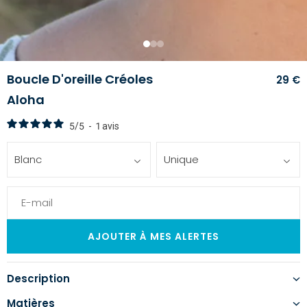
1
2
3
Boucle D'oreille Créoles
29 €
Aloha
5
/
5
-
1
avis
Blanc
Unique
Description
Matières