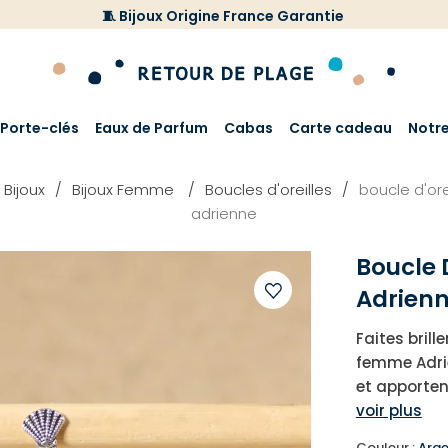
🧵 Bijoux Origine France Garantie
Porte-clés
Eaux de Parfum
Cabas
Carte cadeau
Notr
Bijoux
Bijoux Femme
Boucles d'oreilles
boucle d'ore
adrienne
Boucle 
Adrien
Ajouter
Faites brill
à
femme Adrie
votre
et apporten
liste
voir plus
d'envies
Couleur :
Arge