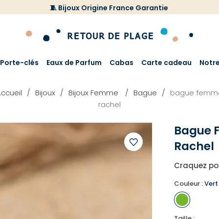
🧵 Bijoux Origine France Garantie
Porte-clés
Eaux de Parfum
Cabas
Carte cadeau
Notr
ccueil
Bijoux
Bijoux Femme
Bague
bague femm
rachel
Bague
Rachel
Ajouter
Craquez pou
à
votre
Couleur :
Vert
liste
d'envies
Taille :