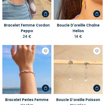
liste
liste
d'envies
d'envi
Bracelet Femme Cordon
Boucle D'oreille Chaîne
Peppo
Helios
24 €
14 €
Ajouter
Ajoute
à
à
votre
votre
liste
liste
d'envies
d'envi
Bracelet Perles Femme
Boucle D'oreille Poisson