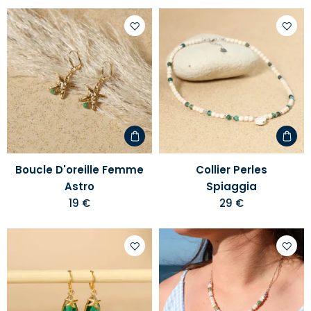
Ajouter
Ajoute
à
à
votre
votre
liste
liste
d'envies
d'envi
Boucle D'oreille Femme
Collier Perles
Astro
Spiaggia
19 €
29 €
Ajouter
Ajoute
à
à
votre
votre