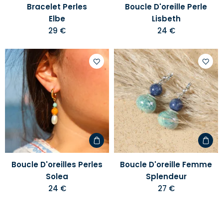
Bracelet Perles
Boucle D'oreille Perle
Elbe
Lisbeth
29 €
24 €
Ajouter
Ajoute
à
à
votre
votre
liste
liste
d'envies
d'envi
Boucle D'oreilles Perles
Boucle D'oreille Femme
Solea
Splendeur
24 €
27 €