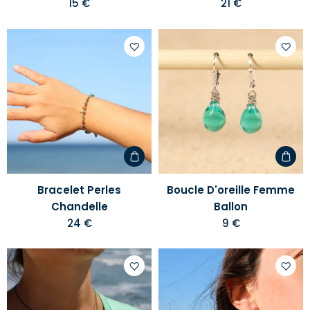
15 €
21 €
Ajouter
Ajoute
à
à
votre
votre
liste
liste
d'envies
d'envi
Bracelet Perles
Boucle D'oreille Femme
Chandelle
Ballon
24 €
9 €
Ajouter
Ajoute
à
à