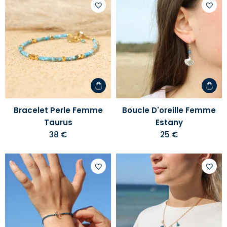
Ajouter
Ajoute
à
à
votre
votre
liste
liste
d'envies
d'envi
Bracelet Perle Femme
Boucle D'oreille Femme
Taurus
Estany
38 €
25 €
Ajouter
Ajoute
à
à
votre
votre
liste
liste