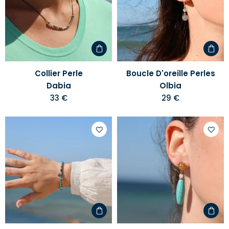
votre
votre
liste
liste
d'envies
d'envi
Collier Perle
Boucle D'oreille Perles
Dabia
Olbia
33 €
29 €
Ajouter
Ajoute
à
à
votre
votre
liste
liste
d'envies
d'envi