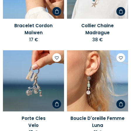
d'envies
d'envi
Bracelet Cordon
Collier Chaine
Maïwen
Madrague
17 €
38 €
Ajouter
Ajoute
à
à
votre
votre
liste
liste
d'envies
d'envi
Porte Cles
Boucle D'oreille Femme
Velo
Luna