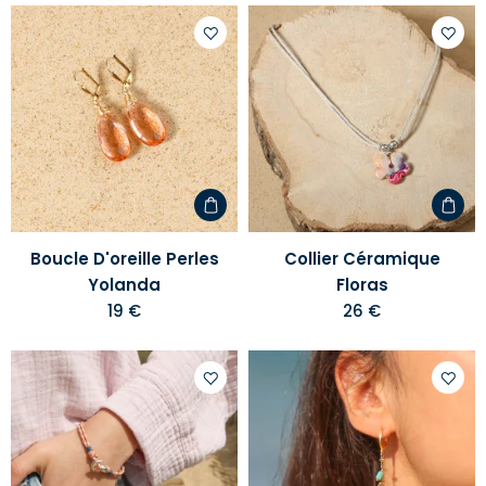
Ajouter
Ajoute
à
à
votre
votre
liste
liste
d'envies
d'envi
Boucle D'oreille Perles
Collier Céramique
Yolanda
Floras
19 €
26 €
Ajouter
Ajoute
à
à
votre
votre