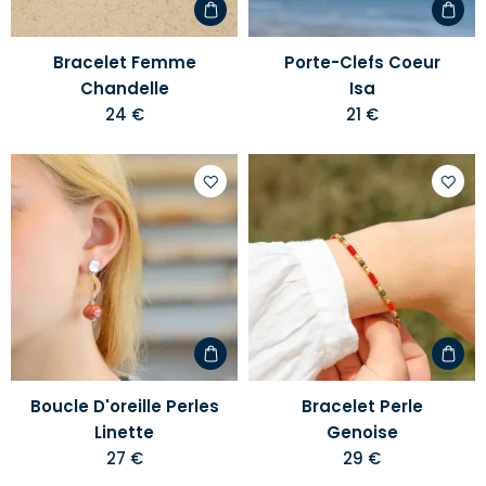
Bracelet Femme
Porte-Clefs Coeur
Chandelle
Isa
24 €
21 €
Ajouter
Ajoute
à
à
votre
votre
liste
liste
d'envies
d'envi
Boucle D'oreille Perles
Bracelet Perle
Linette
Genoise
27 €
29 €