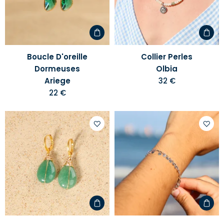
liste
liste
d'envies
d'envi
Boucle D'oreille
Collier Perles
Dormeuses
Olbia
Ariege
32 €
22 €
Ajouter
Ajoute
à
à
votre
votre
liste
liste
d'envies
d'envi