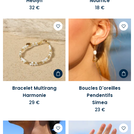
Heolyn
Nourrice
32 €
18 €
Ajouter
Ajoute
à
à
votre
votre
liste
liste
d'envies
d'envi
Bracelet Multirang
Boucles D'oreilles
Harmonie
Pendentifs
29 €
Simea
23 €