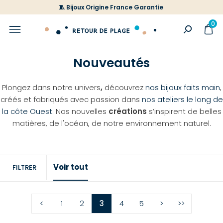
🧵 Bijoux Origine France Garantie
0
Nouveautés
Plongez dans notre univers
,
découvrez
nos bijoux faits main
,
créés et fabriqués avec passion dans
nos ateliers le long de
la côte Ouest.
Nos nouvelles
créations
s’inspirent de belles
matières, de l'océan, de notre environnement naturel.
Voir tout
FILTRER
<
1
2
3
4
5
>
>>