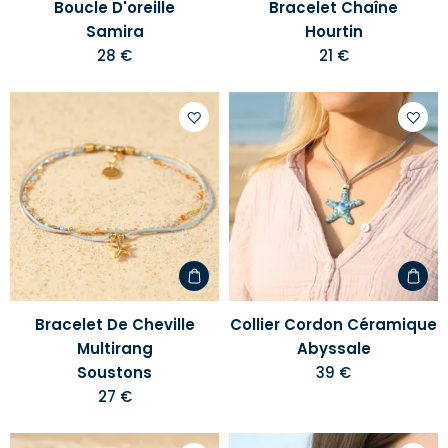
Boucle D'oreille
Bracelet Chaîne
Samira
Hourtin
28 €
21 €
Ajouter
Ajoute
à
à
votre
votre
liste
liste
d'envies
d'envi
Bracelet De Cheville
Collier Cordon Céramique
Multirang
Abyssale
Soustons
39 €
27 €