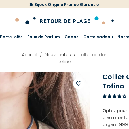
🧵 Bijoux Origine France Garantie
Porte-clés
Eaux de Parfum
Cabas
Carte cadeau
Notr
Accueil
Nouveautés
collier cordon
tofino
Collier
Tofino
Ajouter
à
votre
Optez pour c
liste
bleu montan
d'envies
argent 999 