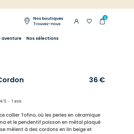
0
Nos boutiques
Trouvez-nous
e aventure
Nos sélections
 Cordon
36 €
4
/
5
-
1
avis
e collier Tofino, où les perles en céramique
a et le pendentif poisson en métal plaqué
se mêlent à des cordons en lin beige et