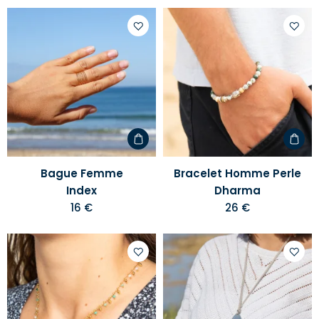
Ajouter
Ajoute
à
à
votre
votre
liste
liste
d'envies
d'envi
Bague Femme
Bracelet Homme Perle
Index
Dharma
16 €
26 €
Ajouter
Ajoute
à
à
votre
votre