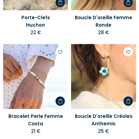
Porte-Clefs
Boucle D'oreille Femme
Huchon
Ronde
22 €
28 €
Ajouter
Ajoute
à
à
votre
votre
liste
liste
d'envies
d'envi
Bracelet Perle Femme
Boucle D'oreille Créoles
Costa
Anthemis
21 €
25 €