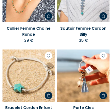
liste
liste
d'envies
d'envi
Collier Femme Chaine
Sautoir Femme Cordon
Ronde
Billy
29 €
35 €
Ajouter
Ajoute
à
à
votre
votre
liste
liste
d'envies
d'envi
Bracelet Cordon Enfant
Porte Cles