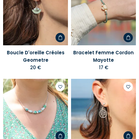
à
à
votre
votre
liste
liste
d'envies
d'envi
Boucle D'oreille Créoles
Bracelet Femme Cordon
Geometre
Mayotte
20 €
17 €
Ajouter
Ajoute
à
à
votre
votre
liste
liste
d'envies
d'envi