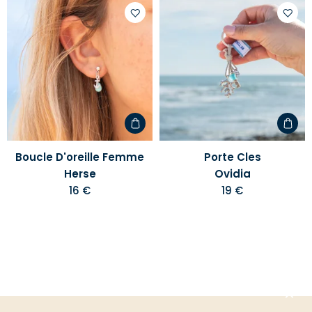
Ajouter
Ajoute
à
à
votre
votre
liste
liste
d'envies
d'envi
Boucle D'oreille Femme
Porte Cles
Herse
Ovidia
16 €
19 €