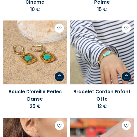
Cinema
Palme
10 €
15 €
Ajouter
Ajoute
à
à
votre
votre
liste
liste
d'envies
d'envi
Boucle D'oreille Perles
Bracelet Cordon Enfant
Danse
Otto
25 €
12 €
Ajouter
Ajoute