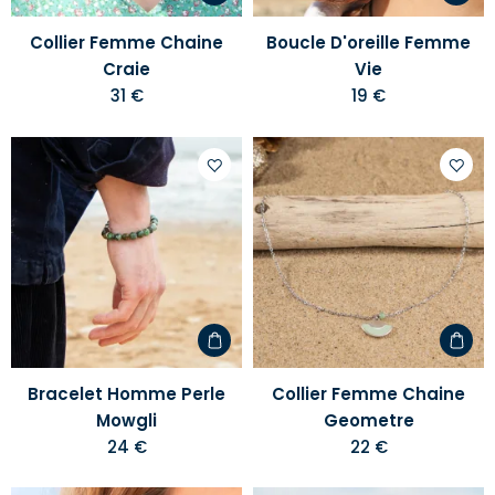
Collier Femme Chaine
Boucle D'oreille Femme
Craie
Vie
31 €
19 €
Ajouter
Ajoute
à
à
votre
votre
liste
liste
d'envies
d'envi
Bracelet Homme Perle
Collier Femme Chaine
Mowgli
Geometre
24 €
22 €