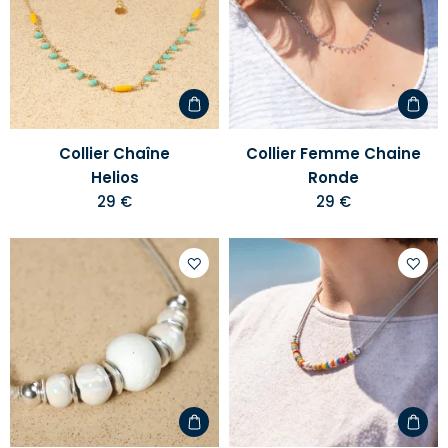
votre
votre
liste
liste
d'envies
d'envi
Collier Chaîne
Collier Femme Chaine
Helios
Ronde
29 €
29 €
Ajouter
Ajoute
à
à
votre
votre
liste
liste
d'envies
d'envi