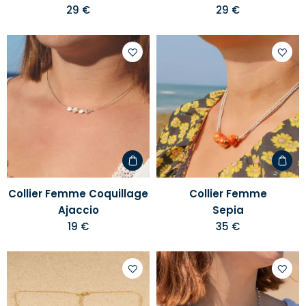
29 €
29 €
Ajouter
Ajoute
à
à
votre
votre
liste
liste
d'envies
d'envi
Collier Femme Coquillage
Collier Femme
Ajaccio
Sepia
19 €
35 €
Ajouter
Ajoute
à
à