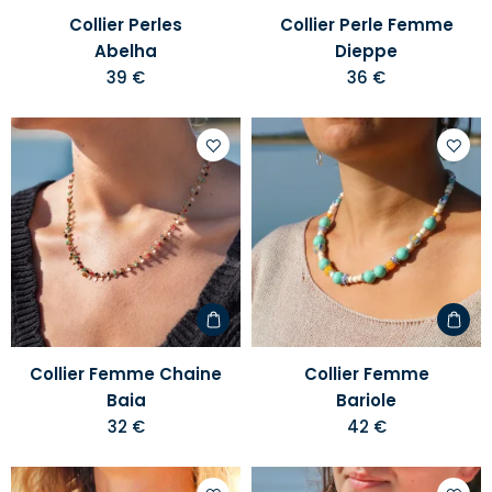
Collier Perles
Collier Perle Femme
Abelha
Dieppe
39 €
36 €
Ajouter
Ajoute
à
à
votre
votre
liste
liste
d'envies
d'envi
Collier Femme Chaine
Collier Femme
Baia
Bariole
32 €
42 €