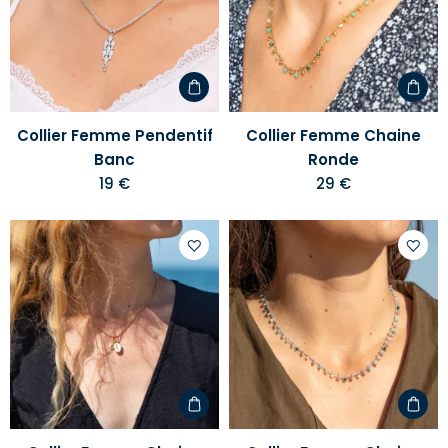
votre
votre
liste
liste
d'envies
d'envi
Collier Femme Pendentif
Collier Femme Chaine
Banc
Ronde
19 €
29 €
Ajouter
Ajoute
à
à
votre
votre
liste
liste
d'envies
d'envi