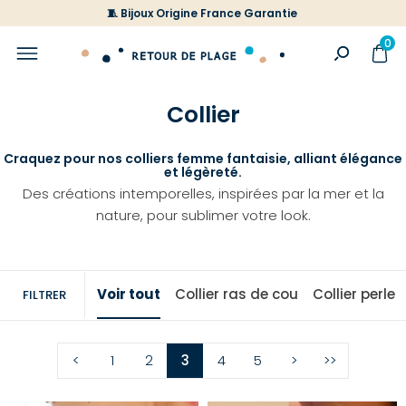
🧵 Bijoux Origine France Garantie
0
Collier
Craquez pour nos colliers femme fantaisie, alliant élégance
et légèreté.
Des créations intemporelles, inspirées par la mer et la
nature, pour sublimer votre look.
Voir tout
Collier ras de cou
Collier perle
FILTRER
<
1
2
3
4
5
>
>>