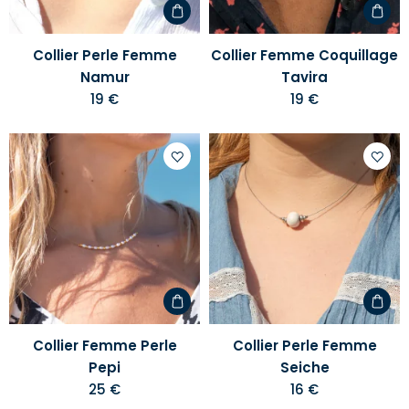
Collier Perle Femme
Collier Femme Coquillage
Namur
Tavira
19 €
19 €
Ajouter
Ajoute
à
à
votre
votre
liste
liste
d'envies
d'envi
Collier Femme Perle
Collier Perle Femme
Pepi
Seiche
25 €
16 €