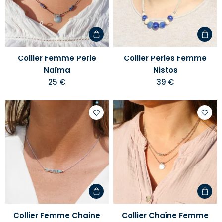
liste
liste
d'envies
d'envi
Collier Femme Perle
Collier Perles Femme
Naïma
Nistos
25 €
39 €
Ajouter
Ajoute
à
à
votre
votre
liste
liste
d'envies
d'envi
Collier Femme Chaine
Collier Chaîne Femme