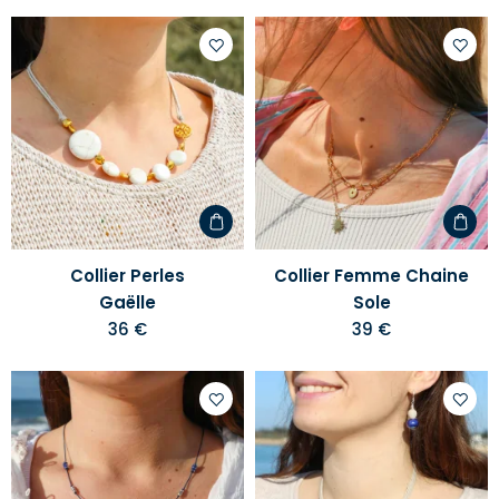
Ajouter
Ajoute
à
à
votre
votre
liste
liste
d'envies
d'envi
Collier Perles
Collier Femme Chaine
Gaëlle
Sole
36 €
39 €
Ajouter
Ajoute
à
à
votre
votre