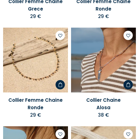
Collier Femme Chaine
Collier Femme Chaine
Grece
Ronde
29 €
29 €
Ajouter
Ajoute
à
à
votre
votre
liste
liste
d'envies
d'envi
Collier Femme Chaine
Collier Chaine
Ronde
Alosa
29 €
38 €