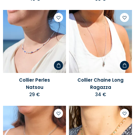
Ajouter
Ajoute
à
à
votre
votre
liste
liste
d'envies
d'envi
Collier Perles
Collier Chaine Long
Natsou
Ragazza
29 €
34 €
Ajouter
Ajoute
à
à