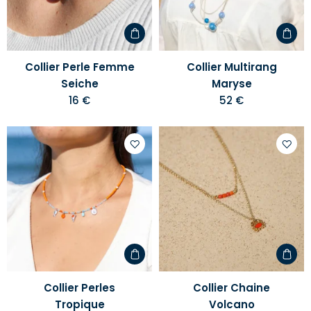
d'envies
d'envi
Collier Perle Femme
Collier Multirang
Seiche
Maryse
16 €
52 €
Ajouter
Ajoute
à
à
votre
votre
liste
liste
d'envies
d'envi
Collier Perles
Collier Chaine
Tropique
Volcano