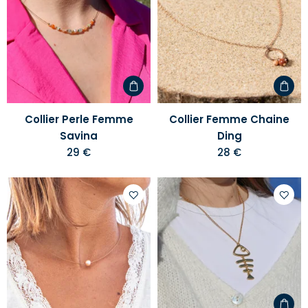
à
à
votre
votre
liste
liste
d'envies
d'envi
Collier Perle Femme
Collier Femme Chaine
Savina
Ding
29 €
28 €
Ajouter
Ajoute
à
à
votre
votre
liste
liste
d'envies
d'envi