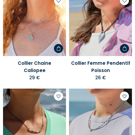
Ajouter
Ajoute
à
à
votre
votre
liste
liste
d'envies
d'envi
Collier Chaine
Collier Femme Pendentif
Caliopee
Poisson
29 €
26 €
Ajouter
Ajoute
à
à
votre
votre
liste
liste
d'envies
d'envi