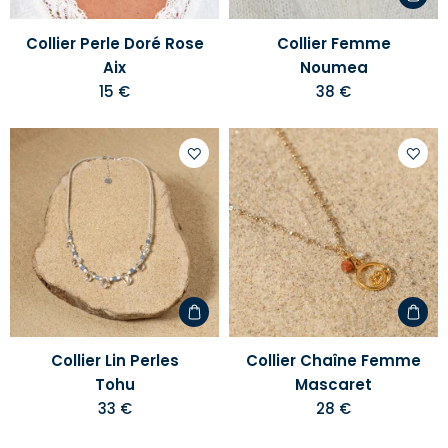
Collier Perle Doré Rose
Collier Femme
Aix
Noumea
15 €
38 €
Ajouter
Ajoute
à
à
votre
votre
liste
liste
d'envies
d'envi
Collier Lin Perles
Collier Chaîne Femme
Tohu
Mascaret
33 €
28 €