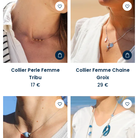
Ajouter
Ajoute
à
à
votre
votre
liste
liste
d'envies
d'envi
Collier Perle Femme
Collier Femme Chaine
Tribu
Groix
17 €
29 €
Ajouter
Ajoute
à
à
votre
votre
liste
liste