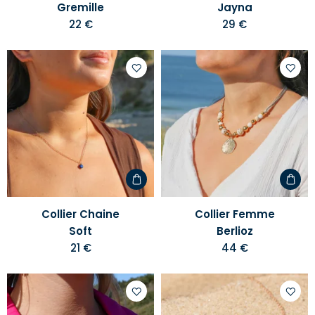
Gremille
Jayna
22 €
29 €
Ajouter
Ajoute
à
à
votre
votre
liste
liste
d'envies
d'envi
Collier Chaine
Collier Femme
Soft
Berlioz
21 €
44 €
Ajouter
Ajoute