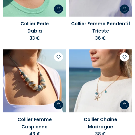
Collier Perle
Collier Femme Pendentif
Dabia
Trieste
33 €
36 €
Ajouter
Ajoute
à
à
votre
votre
liste
liste
d'envies
d'envi
Collier Femme
Collier Chaine
Caspienne
Madrague
43 €
38 €