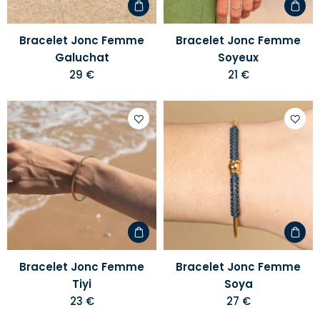
Bracelet Jonc Femme
Bracelet Jonc Femme
Galuchat
Soyeux
29 €
21 €
Ajouter
Ajoute
à
à
votre
votre
liste
liste
d'envies
d'envi
Bracelet Jonc Femme
Bracelet Jonc Femme
Tiyi
Soya
23 €
27 €