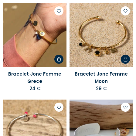
Ajouter
Ajoute
à
à
votre
votre
liste
liste
d'envies
d'envi
Bracelet Jonc Femme
Bracelet Jonc Femme
Grece
Moon
24 €
29 €
Ajouter
Ajoute
à
à
votre
votre