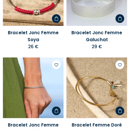
liste
liste
d'envies
d'envi
Bracelet Jonc Femme
Bracelet Jonc Femme
Soya
Galuchat
26 €
29 €
Ajouter
Ajoute
à
à
votre
votre
liste
liste
d'envies
d'envi
Bracelet Jonc Femme
Bracelet Femme Doré