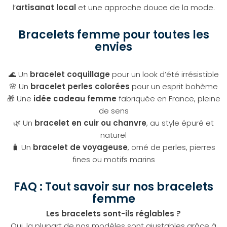
l’
artisanat local
et une approche douce de la mode.
Bracelets femme pour toutes les
envies
🌊 Un
bracelet coquillage
pour un look d’été irrésistible
🌸 Un
bracelet perles colorées
pour un esprit bohème
🎁 Une
idée cadeau femme
fabriquée en France, pleine
de sens
🌿 Un
bracelet en cuir ou chanvre
, au style épuré et
naturel
🧳 Un
bracelet de voyageuse
, orné de perles, pierres
fines ou motifs marins
FAQ : Tout savoir sur nos bracelets
femme
Les bracelets sont-ils réglables ?
Oui, la plupart de nos modèles sont ajustables grâce à