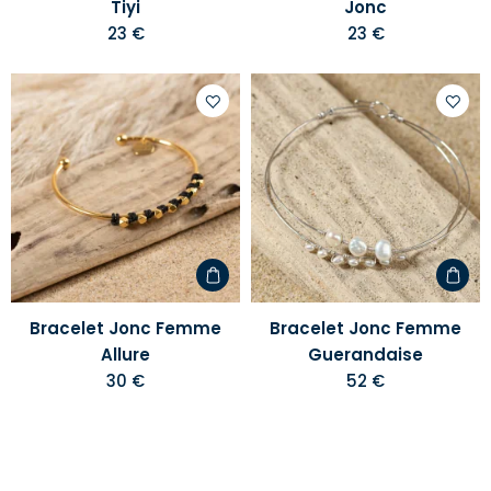
Tiyi
Jonc
23 €
23 €
Ajouter
Ajoute
à
à
votre
votre
liste
liste
d'envies
d'envi
Bracelet Jonc Femme
Bracelet Jonc Femme
Allure
Guerandaise
30 €
52 €