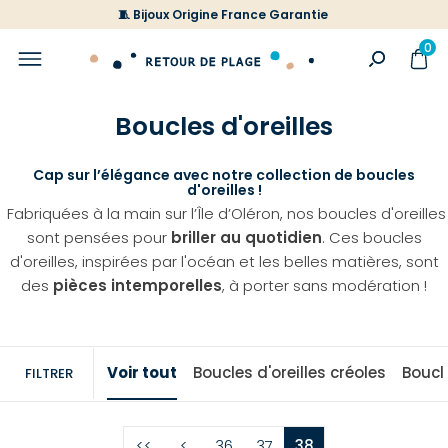
🧵 Bijoux Origine France Garantie
0
Boucles d'oreilles
Cap sur l’élégance avec notre collection de boucles
d'oreilles !
Fabriquées à la main sur l’Île d’Oléron, nos boucles d'oreilles
sont pensées pour
briller au quotidien
. Ces boucles
d'oreilles, inspirées par l'océan et les belles matières, sont
des
pièces intemporelles
, à porter sans modération !
Voir tout
Boucles d'oreilles créoles
Boucle
FILTRER
<<
<
36
37
38