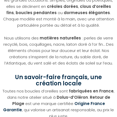
les grandes occasions. Simples, originales ou poétiques,
elles se déclinent en
créoles dorées
,
clous d’oreilles
fins
,
boucles pendantes
ou
dormeuses élégantes
.
Chaque modèle est monté à la main, avec une attention
particulière portée au détail et à la qualité.
Nous utilisons des
matières naturelles
: perles de verre
recyclé, bois, coquillages, nacre, laiton doré à l’or fin… Des
éléments choisis pour leur douceur et leur éclat. Nos
créations s’inspirent de la nature, du sable doré, de
l’Atlantique, du vent salé et des éclats de soleil sur l’eau.
Un savoir-faire français, une
création locale
Toutes nos boucles d’oreilles sont
fabriquées en France
,
dans notre atelier situé à
Dolus-d’Oléron
.
Retour de
Plage
est une marque certifiée
Origine France
Garantie
, qui valorise un artisanat responsable, au prix le
plus juste.