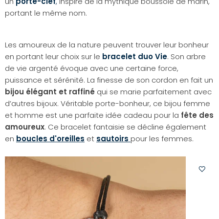
un
porte-clef
,
inspiré de la mythique boussole de marin,
portant le même nom.
Les amoureux de la nature peuvent trouver leur bonheur
en portant leur choix sur le
bracelet duo Vie
. Son arbre
de vie argenté évoque avec une certaine force,
puissance et sérénité. La finesse de son cordon en fait un
bijou élégant et raffiné
qui se marie parfaitement avec
d’autres bijoux. Véritable porte-bonheur, ce bijou femme
et homme est une parfaite idée cadeau pour la
fête des
amoureux
. Ce bracelet fantaisie se décline également
en
boucles d'oreilles
et
sautoirs
pour les femmes.
Ajoute
à
votre
liste