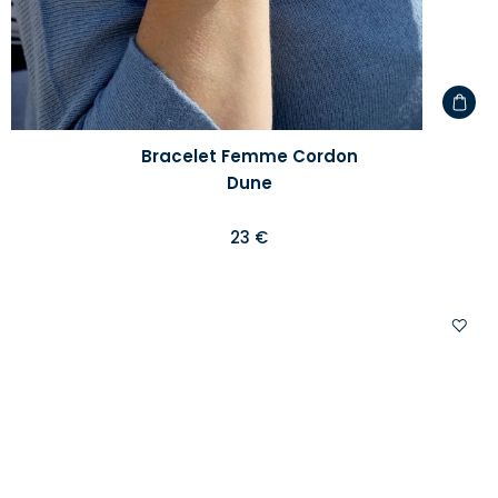
Bracelet Femme Cordon
Dune
23 €
Ajoute
à
votre
liste
d'envi