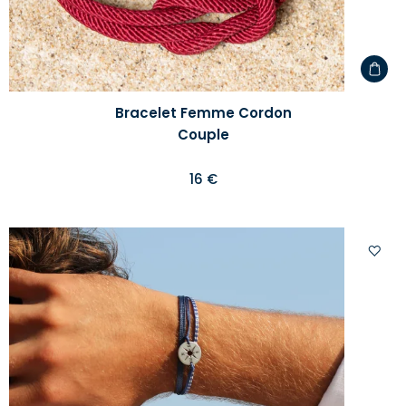
Bracelet Femme Cordon
Couple
16 €
Ajoute
à
votre
liste
d'envi