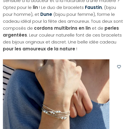
Sensible à la douceur et à la naturalité d’une matière ?
Optez pour le
lin
! Le duo de bracelets
Faustin
, (bijou
pour homme), et
Dune
(bijou pour femme), forme le
cadeau idéal pour la fête des amoureux. Tous deux sont
composés de
cordons multibrins en lin
et de
perles
argentées
. Leur couleur naturelle font de ces bracelets
des bijoux originaux et discret. Une belle idée cadeau
pour les amoureux de la nature
!
Ajoute
à
votre
liste
d'envi