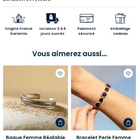
Origine France
Livraison 3 à 5
Paiement
Emballage
Garantie
jours ouvrés
sécurisé
cadeau
Vous aimerez aussi...
Ajouter
Ajoute
à
à
votre
votre
liste
liste
d'envies
d'envi
Bague Femme Réglable
Bracelet Perle Femme