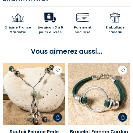
Origine France
Livraison 3 à 5
Paiement
Emballage
Garantie
jours ouvrés
sécurisé
cadeau
Vous aimerez aussi...
Ajouter
Ajoute
à
à
votre
votre
liste
liste
d'envies
d'envi
Sautoir Femme Perle
Bracelet Femme Cordon