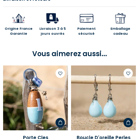
Origine France
Livraison 3 à 5
Paiement
Emballage
Garantie
jours ouvrés
sécurisé
cadeau
Vous aimerez aussi...
Ajouter
Ajoute
à
à
votre
votre
liste
liste
d'envies
d'envi
Porte Cles
Boucle D'oreille Perles