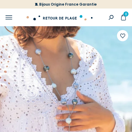
🧵 Bijoux Origine France Garantie
0
Ajoute
à
votre
liste
d'envi