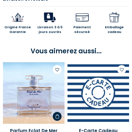
Origine France
Livraison 3 à 5
Paiement
Emballage
Garantie
jours ouvrés
sécurisé
cadeau
Vous aimerez aussi...
Ajouter
Ajoute
à
à
votre
votre
liste
liste
d'envies
d'envi
Parfum Eclat De Mer
E-Carte Cadeau