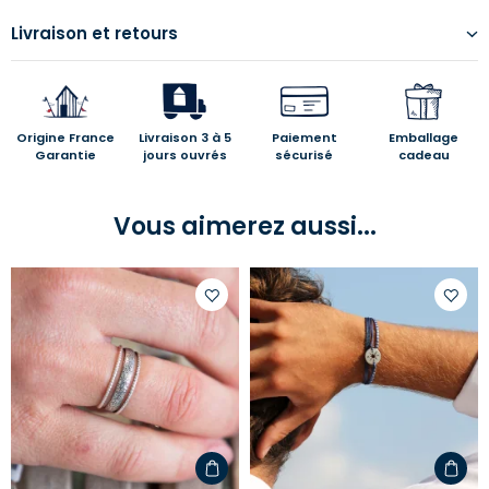
Livraison et retours
Origine France
Livraison 3 à 5
Paiement
Emballage
Garantie
jours ouvrés
sécurisé
cadeau
Vous aimerez aussi...
Ajouter
Ajoute
à
à
votre
votre
liste
liste
d'envies
d'envi