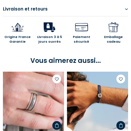
Livraison et retours
Origine France
Livraison 3 à 5
Paiement
Emballage
Garantie
jours ouvrés
sécurisé
cadeau
Vous aimerez aussi...
Ajouter
Ajoute
à
à
votre
votre
liste
liste
d'envies
d'envi