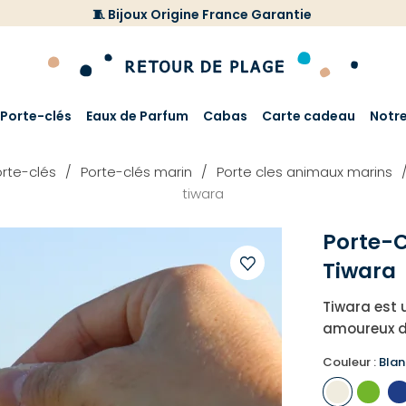
🧵 Bijoux Origine France Garantie
Porte-clés
Eaux de Parfum
Cabas
Carte cadeau
Notr
rte-clés
Porte-clés marin
Porte cles animaux marins
tiwara
Porte-C
Tiwara
Ajouter
Tiwara est 
à
amoureux d
votre
liste
Couleur :
Blan
d'envies