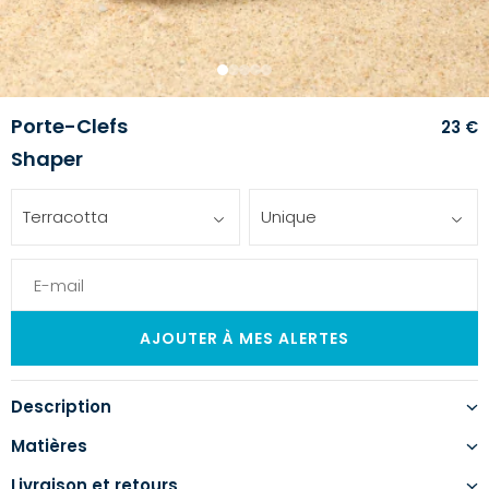
1
2
3
4
5
Porte-Clefs
23 €
Shaper
Terracotta
Unique
Description
Matières
Livraison et retours