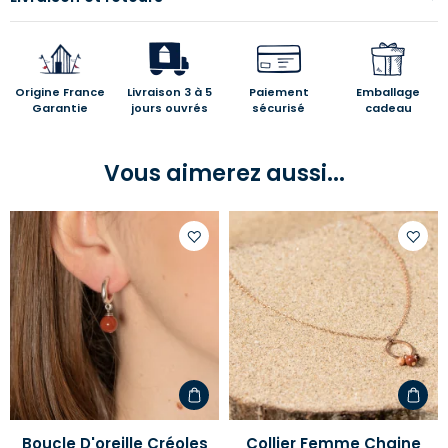
Origine France
Livraison 3 à 5
Paiement
Emballage
Garantie
jours ouvrés
sécurisé
cadeau
Vous aimerez aussi...
Ajouter
Ajoute
à
à
votre
votre
liste
liste
d'envies
d'envi
Boucle D'oreille Créoles
Collier Femme Chaine