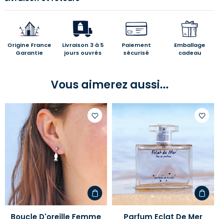
Origine France
Livraison 3 à 5
Paiement
Emballage
Garantie
jours ouvrés
sécurisé
cadeau
Vous aimerez aussi...
Ajouter
Ajoute
à
à
votre
votre
liste
liste
d'envies
d'envi
Boucle D'oreille Femme
Parfum Eclat De Mer