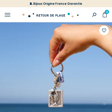
🧵 Bijoux Origine France Garantie
0
Ajoute
à
votre
liste
d'envi