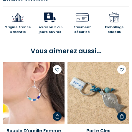
Origine France
Livraison 3 à 5
Paiement
Emballage
Garantie
jours ouvrés
sécurisé
cadeau
Vous aimerez aussi...
Ajouter
Ajoute
à
à
votre
votre
liste
liste
d'envies
d'envi
Boucle D'oreille Femme
Porte Cles