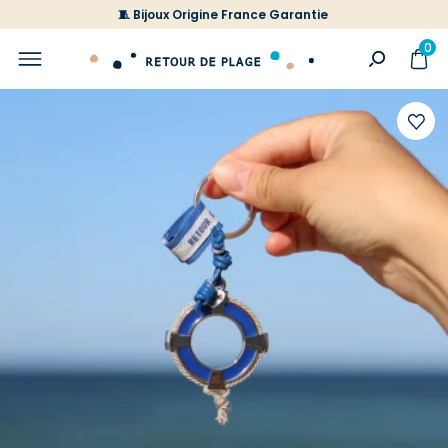
🧵 Bijoux Origine France Garantie
0
Ajoute
à
votre
liste
d'envi