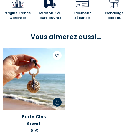
Origine France
Livraison 3 à 5
Paiement
Emballage
Garantie
jours ouvrés
sécurisé
cadeau
Vous aimerez aussi...
Ajouter
à
votre
liste
d'envies
Porte Cles
Arvert
18 €