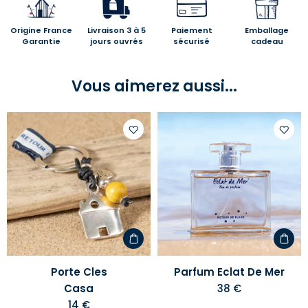
Origine France
Livraison 3 à 5
Paiement
Emballage
Garantie
jours ouvrés
sécurisé
cadeau
Vous aimerez aussi...
Ajouter
Ajoute
à
à
votre
votre
liste
liste
d'envies
d'envi
Porte Cles
Parfum Eclat De Mer
Casa
38 €
14 €