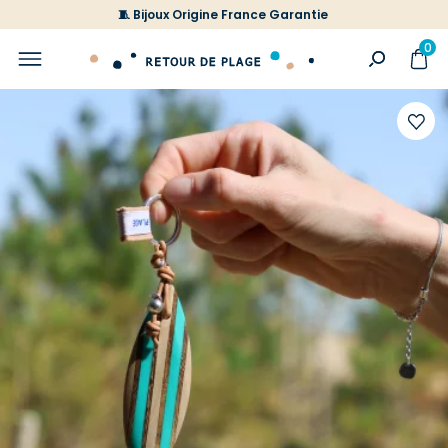
🧵 Bijoux Origine France Garantie
0
Ajoute
à
votre
liste
d'envi