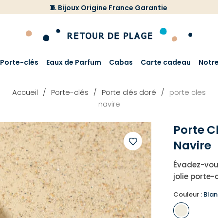
🧵 Bijoux Origine France Garantie
Porte-clés
Eaux de Parfum
Cabas
Carte cadeau
Notr
Accueil
Porte-clés
Porte clés doré
porte cles
navire
Porte C
Navire
Ajouter
Évadez-vous
à
jolie porte-
votre
liste
Couleur :
Blan
d'envies