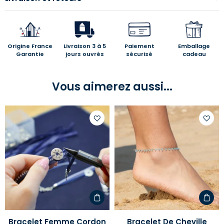
Origine France
Livraison 3 à 5
Paiement
Emballage
Garantie
jours ouvrés
sécurisé
cadeau
Vous aimerez aussi...
Ajouter
Ajoute
à
à
votre
votre
liste
liste
d'envies
d'envi
Bracelet Femme Cordon
Bracelet De Cheville