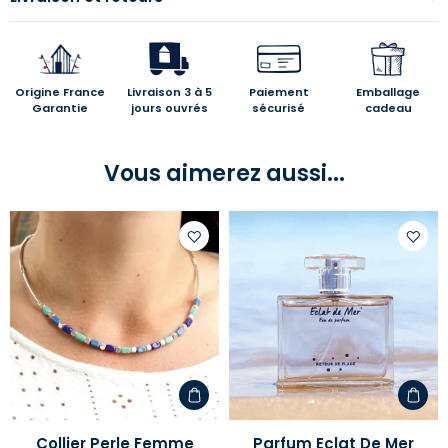
Origine France
Livraison 3 à 5
Paiement
Emballage
Garantie
jours ouvrés
sécurisé
cadeau
Vous aimerez aussi...
Ajouter
Ajoute
à
à
votre
votre
liste
liste
d'envies
d'envi
Collier Perle Femme
Parfum Eclat De Mer