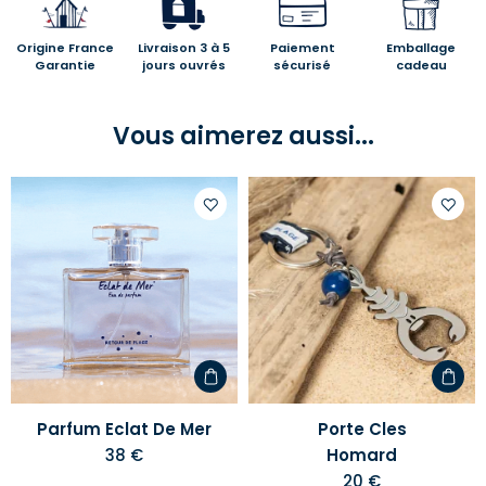
Origine France
Livraison 3 à 5
Paiement
Emballage
Garantie
jours ouvrés
sécurisé
cadeau
Vous aimerez aussi...
Ajouter
Ajoute
à
à
votre
votre
liste
liste
d'envies
d'envi
Parfum Eclat De Mer
Porte Cles
38 €
Homard
20 €