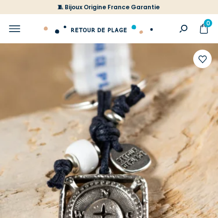
🧵 Bijoux Origine France Garantie
0
Ajoute
à
votre
liste
d'envi