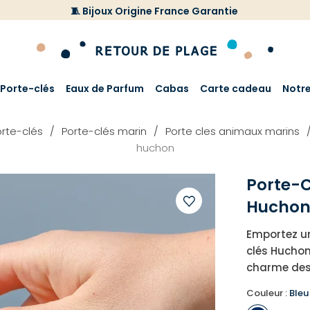
🧵 Bijoux Origine France Garantie
Porte-clés
Eaux de Parfum
Cabas
Carte cadeau
Notr
rte-clés
Porte-clés marin
Porte cles animaux marins
huchon
Porte-C
Hucho
Ajouter
Emportez u
à
clés Huchon,
votre
charme des
liste
d'envies
Couleur :
Bleu