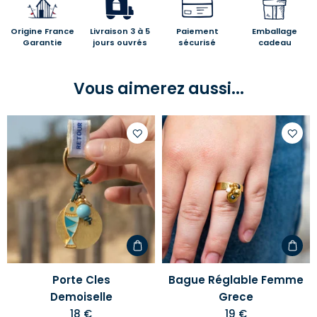
Origine France
Livraison 3 à 5
Paiement
Emballage
Garantie
jours ouvrés
sécurisé
cadeau
Vous aimerez aussi...
Ajouter
Ajoute
à
à
votre
votre
liste
liste
d'envies
d'envi
Porte Cles
Bague Réglable Femme
Demoiselle
Grece
18 €
19 €