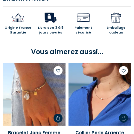
Origine France
Livraison 3 à 5
Paiement
Emballage
Garantie
jours ouvrés
sécurisé
cadeau
Vous aimerez aussi...
Ajouter
Ajoute
à
à
votre
votre
liste
liste
d'envies
d'envi
Bracelet Jonc Femme
Collier Perle Argenté