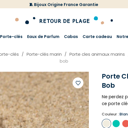
🧵 Bijoux Origine France Garantie
Porte-clés
Eaux de Parfum
Cabas
Carte cadeau
Notr
orte-clés
Porte-clés marin
Porte cles animaux marins
bob
Porte C
Bob
Ajouter
Ne perdez p
à
ce porte cl
votre
liste
Couleur :
Blan
d'envies