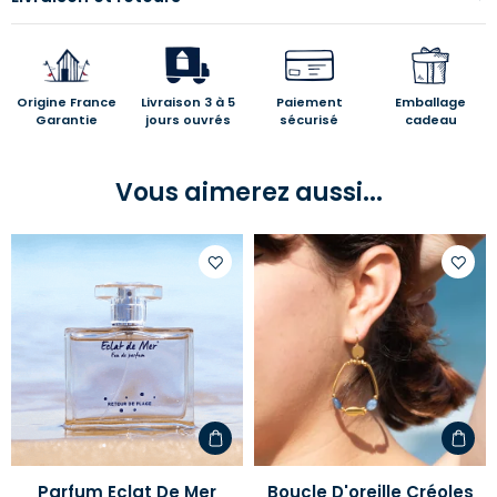
Origine France
Livraison 3 à 5
Paiement
Emballage
Garantie
jours ouvrés
sécurisé
cadeau
Vous aimerez aussi...
Ajouter
Ajoute
à
à
votre
votre
liste
liste
d'envies
d'envi
Parfum Eclat De Mer
Boucle D'oreille Créoles