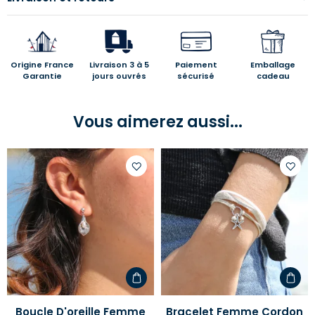
Origine France
Livraison 3 à 5
Paiement
Emballage
Garantie
jours ouvrés
sécurisé
cadeau
Vous aimerez aussi...
Ajouter
Ajoute
à
à
votre
votre
liste
liste
d'envies
d'envi
Boucle D'oreille Femme
Bracelet Femme Cordon