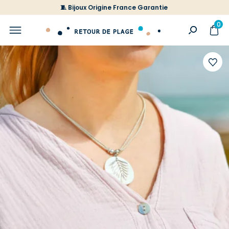
🧵 Bijoux Origine France Garantie
0
Ajoute
à
votre
liste
d'envi