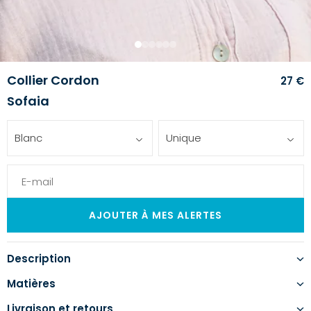
1
2
3
4
5
6
Collier Cordon
27 €
Sofaia
Blanc
Unique
Description
Matières
Livraison et retours