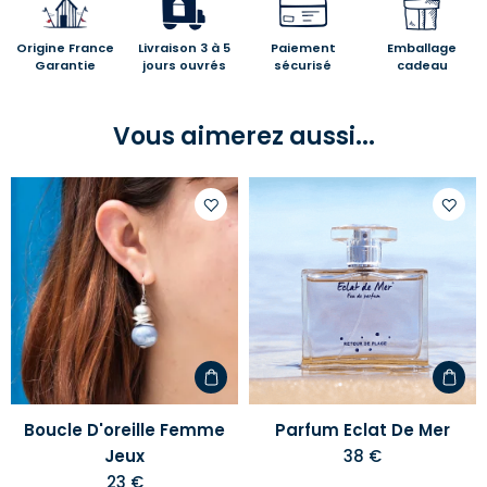
Origine France
Livraison 3 à 5
Paiement
Emballage
Garantie
jours ouvrés
sécurisé
cadeau
Vous aimerez aussi...
Ajouter
Ajoute
à
à
votre
votre
liste
liste
d'envies
d'envi
Boucle D'oreille Femme
Parfum Eclat De Mer
Jeux
38 €
23 €