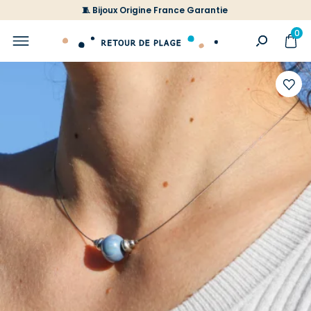
🧵 Bijoux Origine France Garantie
0
Ajoute
à
votre
liste
d'envi