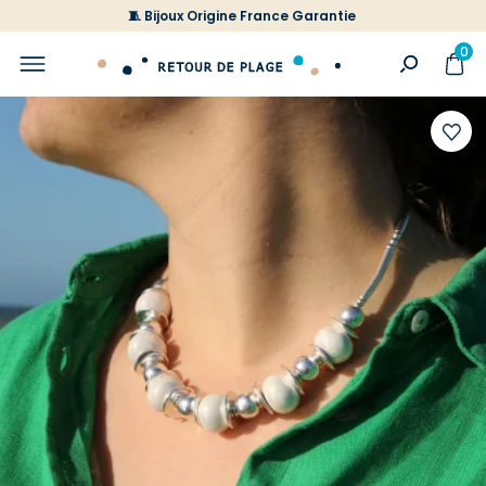
🧵 Bijoux Origine France Garantie
0
Ajoute
à
votre
liste
d'envi