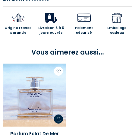
Origine France
Livraison 3 à 5
Paiement
Emballage
Garantie
jours ouvrés
sécurisé
cadeau
Vous aimerez aussi...
Ajouter
à
votre
liste
d'envies
Parfum Eclat De Mer