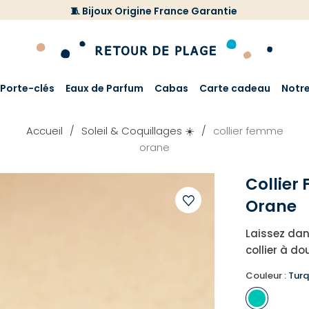
🧵 Bijoux Origine France Garantie
Porte-clés
Eaux de Parfum
Cabas
Carte cadeau
Notr
Accueil
Soleil & Coquillages ☀️
collier femme
orane
Collie
Orane
Ajouter
Laissez dan
à
collier à d
votre
liste
Couleur :
Turq
d'envies