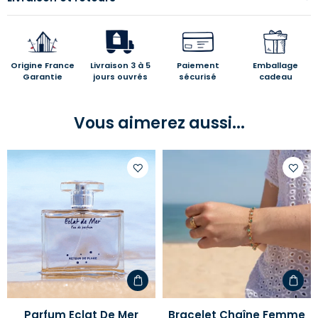
Origine France
Livraison 3 à 5
Paiement
Emballage
Garantie
jours ouvrés
sécurisé
cadeau
Vous aimerez aussi...
Ajouter
Ajoute
à
à
votre
votre
liste
liste
d'envies
d'envi
Parfum Eclat De Mer
Bracelet Chaîne Femme