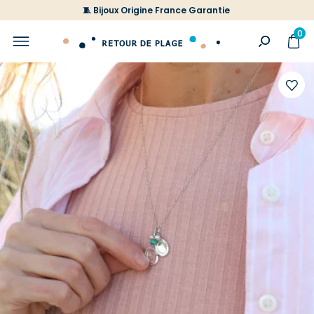
🧵 Bijoux Origine France Garantie
0
Ajoute
à
votre
liste
d'envi