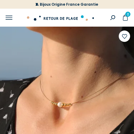
🧵 Bijoux Origine France Garantie
0
Ajoute
à
votre
liste
d'envi