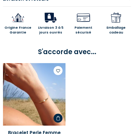
Origine France
Livraison 3 à 5
Paiement
Emballage
Garantie
jours ouvrés
sécurisé
cadeau
S'accorde avec...
Ajouter
à
votre
liste
d'envies
Bracelet Perle Femme