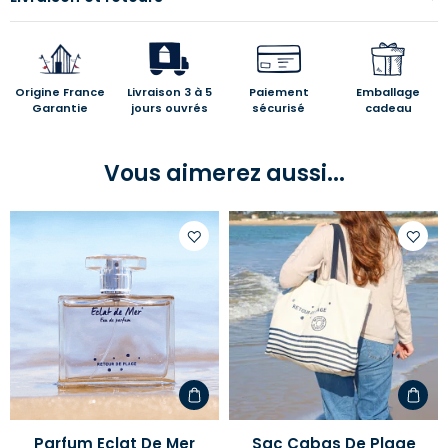
Origine France
Livraison 3 à 5
Paiement
Emballage
Garantie
jours ouvrés
sécurisé
cadeau
Vous aimerez aussi...
Ajouter
Ajoute
à
à
votre
votre
liste
liste
d'envies
d'envi
Parfum Eclat De Mer
Sac Cabas De Plage