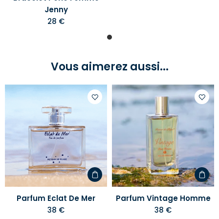
Jenny
28 €
Vous aimerez aussi...
Ajouter
Ajoute
à
à
votre
votre
liste
liste
d'envies
d'envi
Parfum Eclat De Mer
Parfum Vintage Homme
38 €
38 €