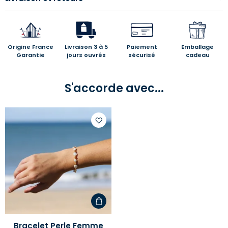
Origine France
Livraison 3 à 5
Paiement
Emballage
Garantie
jours ouvrés
sécurisé
cadeau
S'accorde avec...
Ajouter
à
votre
liste
d'envies
Bracelet Perle Femme