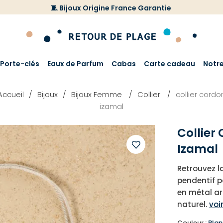
🧵 Bijoux Origine France Garantie
Porte-clés
Eaux de Parfum
Cabas
Carte cadeau
Notr
Accueil
Bijoux
Bijoux Femme
Collier
collier cordo
izamal
Collier
Izamal
Ajouter
Retrouvez la
à
pendentif p
votre
en métal ar
liste
naturel.
voi
d'envies
Couleur :
Blan