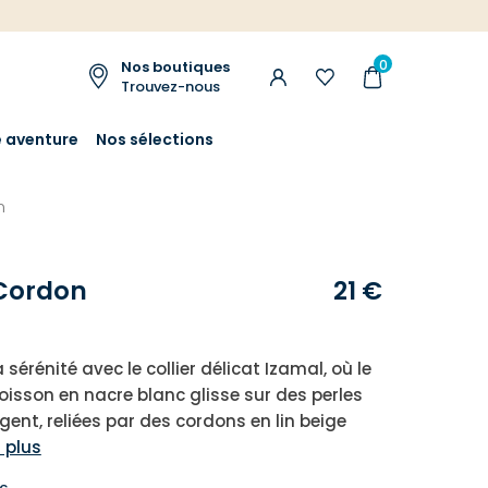
0
Nos boutiques
Trouvez-nous
e aventure
Nos sélections
n
 Cordon
21 €
 sérénité avec le collier délicat Izamal, où le
oisson en nacre blanc glisse sur des perles
gent, reliées par des cordons en lin beige
r plus
c